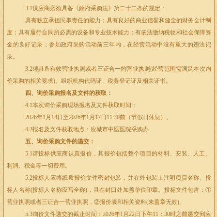
3.1供应商必须具备《政府采购法》第二十二条的规定：
具有独立承担民事责任的能力；具有良好的商业信誉和健全的财务会计制
度；具有履行合同所必需的设备和专业技术能力；有依法缴纳税收和社会保障资
金的良好记录；参加政府采购活动前三年内，在经营活动中没有重大的违法记
录。
3.2须具备有效营业执照或者三证合一的营业执照
(
经营范围需满足本次询
价采购的相关要求
)
、组织机构代码证、税务登记证及相关证书。
四、询价采购报名及文件的获取：
4.1本次询价采购现场报名及文件获取时间：
2026年
1
月
14
日至
2026
年
1
月
17
日
11:30
前（节假日休息）。
4.2报名及文件获取地点：应城市中医医院采购办
五、询价采购文件的递交：
5.1请投标供应商认真报价，其报价包括整个项目的材料、安装、人工、
利润、税金等一切费用。
5.2投标人应将纸质报价文件密封包装，并在外包装上注明项目名称、投
标人名称
(
投标人名称应写全称
)
，且在封口处加盖单位印章。投标文件包含：①
营业执照或者三证合一营业执照，②报价表和相关资料
(
未盖章无效
)
。
5.3询价文件递交的截止时间：
2026
年
1
月
22
日下午
11
：
30
时之前递交到应