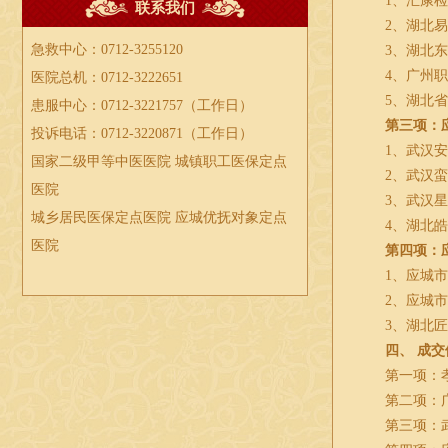
1、汇康
联系我们
2、湖北
急救中心：0712-3255120
3、湖北
4、广州
医院总机：0712-3222651
5、湖北
患服中心：0712-3221757（工作日）
第三项：
投诉电话：0712-3220871（工作日）
1、武汉
国家二级甲等中医医院 城镇职工医保定点
2、武汉
医院
3、武汉
城乡居民医保定点医院 应城优抚对象定点
4、湖北
医院
第四项：
1、应城
2、应城
3、湖北
四、
成交
第一项：
第二项：
第三项：