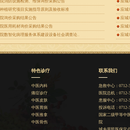
医院消防设施检测、维保询价采购公告
应城
化种植研究项目实施指导原则及验收标准
应城
医院询价采购结果公告
应城
医院医用耗材询价采购结果公告
应城
院数智化病理服务体系建设设备社会调查论..
应城
特色诊疗
联系我们
中医内科
急救中心：0712-32
痛症诊疗
医院总机：0712-32
中医皮肤
患服中心：0712-
中医胃病
投诉电话：0712-
中医推拿
国家二级甲等中
中医骨伤
院
城乡居民医保定