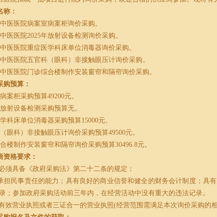
名称：
市中医医院病案室病案柜询价采购。
市中医医院
2025
年放射设备检测询价采购。
市中医医院重症医学科床单位消毒器询价采购。
市中医医院五官科（眼科）非接触眼压计询价采购。
市中医医院门诊综合楼制作安装窗帘和隔帘询价采购。
采购预算：
室病案柜采购预算
49200
元。
年放射设备检测采购预算无。
学科床单位消毒器采购预算15000元。
（眼科）非接触眼压计询价采购预算49500元。
合楼制作安装窗帘和隔帘询价采购预算30496.8元。
商资格要求：
应商必须具备《政府采购法》第二十二条的规定：
承担民事责任的能力；具有良好的商业信誉和健全的财务会计制度；具有
录；参加政府采购活动前三年内，在经营活动中没有重大的违法记录。
具备有效营业执照或者三证合一的营业执照
(
经营范围需满足本次询价采购的