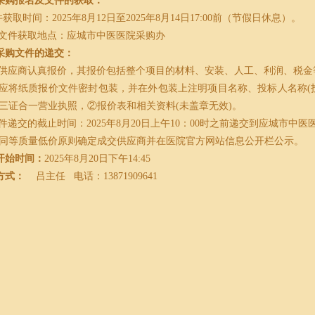
采购报名及文件的获取：
件获取时间：
2025
年
8
月
12
日至
2025
年
8
月
14
日
17:00
前（节假日休息）。
名及文件获取地点：应城市中医医院采购办
采购文件的递交：
投标供应商认真报价，其报价包括整个项目的材料、安装、人工、利润、税
标人应将纸质报价文件密封包装，并在外包装上注明项目名称、投标人名称
(
三证合一营业执照，②报价表和相关资料
(
未盖章无效
)
。
文件递交的截止时间：
2025
年
8
月
20
日上午
10
：
00
时之前递交到应城市中医
同等质量低价原则确定成交供应商并在医院官方网站信息公开栏公示。
开始时间：
2025年
8
月
20
日下午
14:45
方式：
吕主任
电话：
13871909641