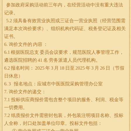
参加政府采购活动前三年内，在经营活动中没有重大违法
记录。
5.2
须具备有效营业执照或三证合一营业执照（经营范围需
满足本次询价要求）、组织机构代码证、税务登记证及相关
证书。
6.
询价文件的
内容
：
6.1
根据医院总支
委员会议要求，规范医院人事管理工作，
遴选医院招聘的
41
名
劳务派遣人员代理机构。
6.2
报名时间：
2025
年
3
月
18
日至
2025
年
3
月
26
日（节假
日休息）
6.
3
报名地点：应城市中医医院采购管理办公室
7.
询价文件的递交：
7.1
投标供应商报价需包含整个项目的服务、利润、税金等
一切费用。
7.2
纸质报价文件需密封包装，外包装注明项目名称、投标
人全称，封口处加盖单位印章。投标文件包括：