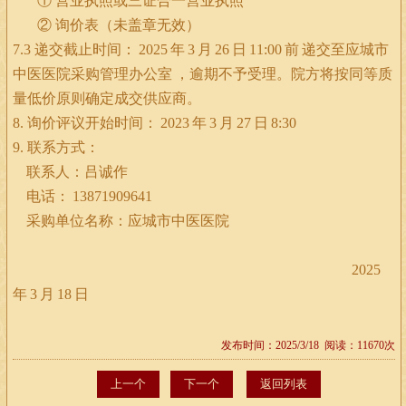
① 营业执照或三证合一营业执照
② 询价表（未盖章无效）
7.3
递交截止时间：
2025
年
3
月
26
日
11:00
前
递交至应城市
中医医院采购管理办公室
，逾期不予受理。院方将按同等质
量低价原则确定成交供应商。
8.
询价评议开始时间：
2023
年
3
月
27
日
8:30
9.
联系方式：
联系人：吕诚作
电话：
13871909641
采购单位名称：应城市中医医院
2025
年
3
月
18
日
发布时间：2025/3/18 阅读：11670次
上一个
下一个
返回列表