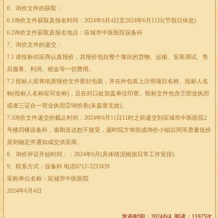
6、询价文件的获取：
6.1询价文件获取及报名时间：2024年6月4日至2024年6月11日(节假日休息)
6.2询价文件获取及报名地点：应城市中医医院设备科
7、询价文件的递交：
7.1 请投标供应商认真报价，其报价包括整个项目的货物、运输、安装调试、售
后服务、利润、税金等一切费用。
7.2 投标人应将纸质报价文件密封包装，并在外包装上注明项目名称、投标人名
称(投标人名称应写全称)，且在封口处加盖单位印章。投标文件包含①营业执照
或者三证合一营业执照②询价表(未盖章无效)。
7.3询价文件递交的截止时间：2024年6月11日11时之前递交到应城市中医医院2
号楼四楼设备科，逾期送达恕不接受，届时院方将组成询价小组以同等质量低价
原则确定并通知成交供应商。
8、询价评议开始时间：：2024年6月(具体情况根据日常工作安排)
9、联系方式：设备科 电话0712-3233439
采购单位名称：应城市中医医院
2024年6月4日
发布时间：2024/6/4 阅读：11925次