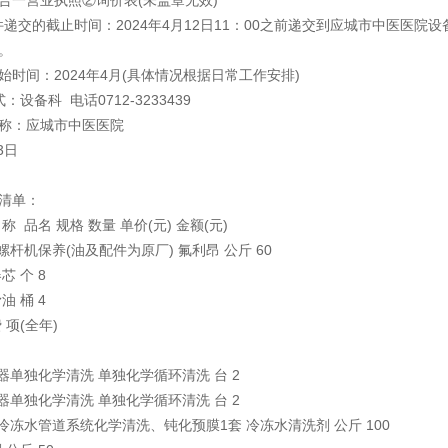
文件递交的截止时间：2024年4月12日11：00之前递交到应城市中医
。
始时间：2024年4月(具体情况根据日常工作安排)
：设备科 电话0712-3233439
称：应城市中医医院
3日
清单：
名称
品名
规格
数量
单价(元)
金额(元)
螺杆机保养(油及配件为原厂)
氟利昂
公斤
60
器芯
个
8
滑油
桶
4
费
项(全年)
器单独化学清洗
单独化学循环清洗
台
2
器单独化学清洗
单独化学循环清洗
台
2
冷冻水管道系统化学清洗、钝化预膜1套
冷冻水清洗剂
公斤
100