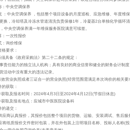
称：中央空调保养
况 ：中央空调保养 ，包括整个项目设备的月度巡检、应急维修、年度维
更换，冷却塔及冷冻水管道清洗负责保修1年，冷凝器2台单独化学循环清
复，中央空调保养满一年维保服务医院满意可续签。
算：一次性报价
式：询价维保
资格要求：
商必须具备《政府采购法》第二十二条的规定：
事责任能力的独立法人机构；具有良好的商业信誉和健全的财务会计制度
营活动中没有重大的违法记录。
备有效营业执照或者三证合一的营业执照(经营范围需满足本次询价的相关
件的获取：
件获取及报名时间：2024年4月3日至2024年4月12日(节假日休息)
文件获取及报名地点：应城市中医医院设备科
件的递交：
投标供应商认真报价，其报价包括整个项目的货物、运输、安装调试、售后
标人应将纸质报价文件密封包装，并在外包装上注明项目名称、投标人名称(
合一营业执照②询价表(未盖章无效)