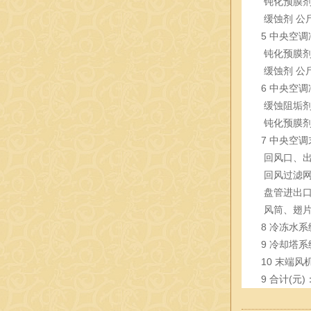
钝化预膜
缓蚀剂
公
5
中央空调
钝化预膜
缓蚀剂
公
6
中央空调
缓蚀阻垢
钝化预膜
7
中央空调
回风口、
回风过滤
盘管进出
风筒、翅
8
冷冻水系
9
冷却塔系
10
末端风
9
合计(元)