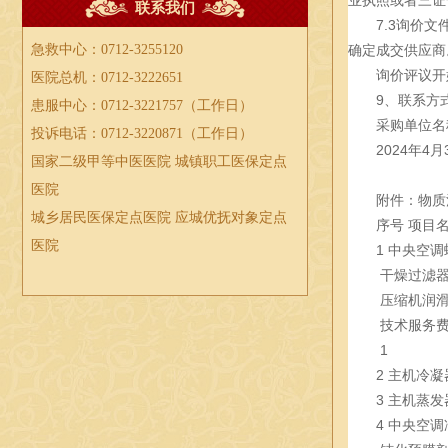
联系我们
7.3询价
急救中心：0712-3255120
确定成交供应商
询价评议开
医院总机：0712-3222651
9、联系方式
患服中心：0712-3221757（工作日）
采购单位名
投诉电话：0712-3220871（工作日）
2024年4月
国家二级甲等中医医院 城镇职工医保定点
医院
附件：物质
城乡居民医保定点医院 应城优抚对象定点
序号
项目
医院
1
中央空调
干燥过滤
压缩机润
技术服务
1
2
主机冷凝
3
主机蒸发
4
中央空调