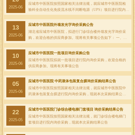
应城市中医医院按照国家相关法律法规，就应城市中医医院检
2025-06
验科全自动生化免疫流水线不间断电源（UPS）项目进行院内询
价采购，现就本次采购结果公告
应城市中医医院外墙发光字询价采购公告
13
湖北省应城市中医医院，拟进行门诊综合楼外墙发光字询价采
2025-06
购，欢迎合格的供应商参加。现将有关事项公告如下： 一、项
目名称：门诊综合楼外墙发光字制作安装 二、项目概况：门诊
综合楼外墙发光字制作安装 三、采购预算：17196元 四、采购
应城市中医医院一批项目询价采购公告
10
形式：询价采购 五、供应商资格要求： 1、供应商必须具备
应城市中医医院拟就一批项目进行院内询价采购，欢迎合格的
《政府采购法》......
2025-06
供应商参加。现将有关事项公告
应城市中医医院 中药液体包装复合膜询价采购结果公告
05
应城市中医医院按照国家相关法律法规，就应城市中医医院中
2025-06
药液体包装复合膜进行院内询价采购，现就本次采购结果公告
如下： 一、项目名称：应城市中医医院中药液体包装复合膜询
价采购 二、询价采购信息： 公告公示时间：2025年6月5日 询价
应城市中医医院门诊综合楼电梯门套项目 询价采购结果公告
22
会议日期：2025年4月15日 询价会议地点：应城市中医医院2号5
应城市中医医院按照国家相关法律法规，就门诊综合楼电梯门
楼......
2025-05
套项目进行院内询价采购，现就本次采购结果公告