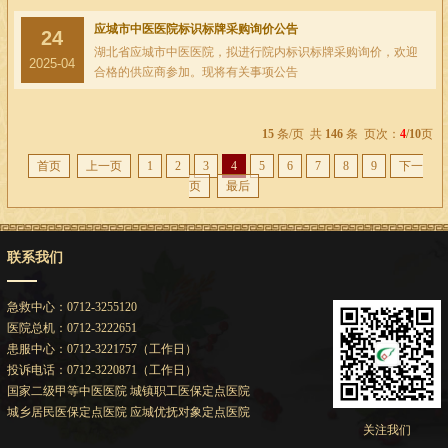
应城市中医医院标识标牌采购询价公告
24
湖北省应城市中医医院，拟进行院内标识标牌采购询价，欢迎
2025-04
合格的供应商参加。现将有关事项公告
15
条/页 共
146
条 页次：
4
/10
页
首页
上一页
1
2
3
4
5
6
7
8
9
下一
页
最后
联系我们
急救中心：0712-3255120
医院总机：0712-3222651
患服中心：0712-3221757（工作日）
投诉电话：0712-3220871（工作日）
国家二级甲等中医医院 城镇职工医保定点医院
城乡居民医保定点医院 应城优抚对象定点医院
关注我们